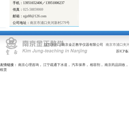
手机：13951652406／13951006237
传真：
025-58859069
邮箱：
njjz88@126.com
公司地址：
南京市浦口夹河新村279号
版权所有：
南京金正教学仪器有限公司
南京市浦口夹河
苏ICP备2
友情链接：
南京心理咨询
，
江宁疏通下水道
，
汽车保养
，
相容剂
，
南京药品回收
租赁